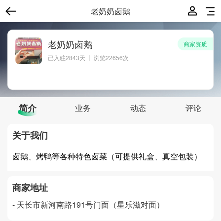
老奶奶卤鹅
老奶奶卤鹅
商家资质
已入驻
2843
天
浏览22656次
简介
业务
动态
评论
关于我们
卤鹅、烤鸭等各种特色卤菜（可提供礼盒、真空包装）
商家地址
-
天长市新河南路191号门面（星乐滋对面）